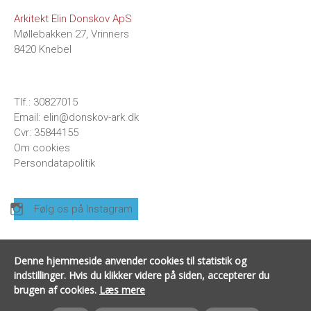
Arkitekt Elin Donskov ApS
Møllebakken 27, Vrinners
8420 Knebel
Tlf.
:
30827015
Email
:
elin@donskov-ark.dk
Cvr
: 35844155
Om cookies
Persondatapolitik
Følg os på Instagram
PROFESSIONEL OG ENGAGERET
Denne hjemmeside anvender cookies til statistik og
ARKITEKTRÅDGIVNING I ÅRHUS
indstillinger.
Hvis du klikker videre på siden, accepterer du
brugen af cookies.
Læs mere