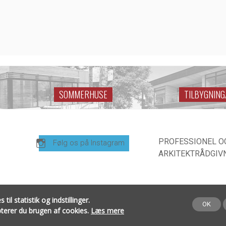
SOMMERHUSE
TILBYGNIN
PROFESSIONEL O
Følg os på Instagram
ARKITEKTRÅDGIVN
 statistik og indstillinger.
OK
epterer du brugen af cookies.
Læs mere