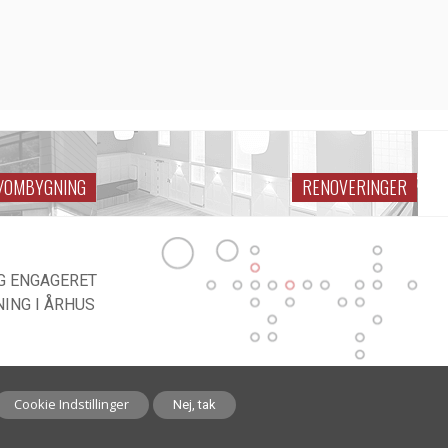
G/OMBYGNING
RENOVERINGER
G ENGAGERET
ING I ÅRHUS
Cookie Indstillinger
Nej, tak
E
team.dk