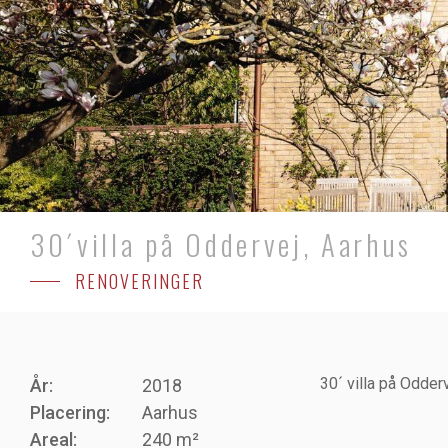
30´villa på Oddervej, Aarhus
RENOVERINGER
30´ villa på Odder
År:
2018
Placering:
Aarhus
Areal:
240 m²