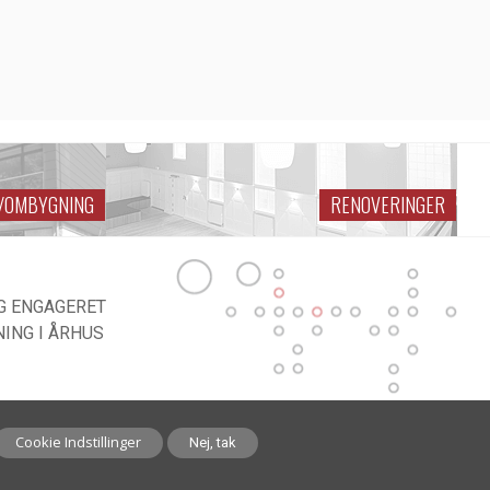
G/OMBYGNING
RENOVERINGER
G ENGAGERET
ING I ÅRHUS
Cookie Indstillinger
Nej, tak
E
team.dk