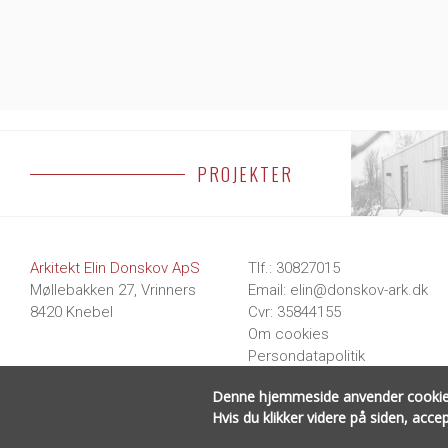
PROJEKTER
BOLIGER
Arkitekt Elin Donskov ApS
Tlf.
:
30827015
Møllebakken 27, Vrinners
Email
:
elin@donskov-ark.dk
8420 Knebel
Cvr
: 35844155
Om cookies
Persondatapolitik
Denne hjemmeside anvender cookies til
Hvis du klikker videre på siden, acc
All Rights Reserved © 2026