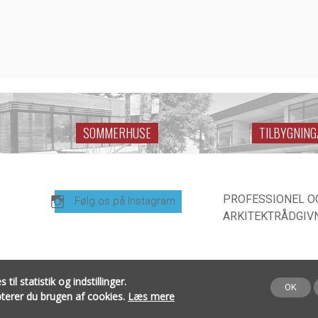
SOMMERHUSE
TILBYGNIN
PROFESSIONEL O
Følg os på Instagram
ARKITEKTRÅDGIVN
 statistik og indstillinger.
OK
epterer du brugen af cookies.
Læs mere