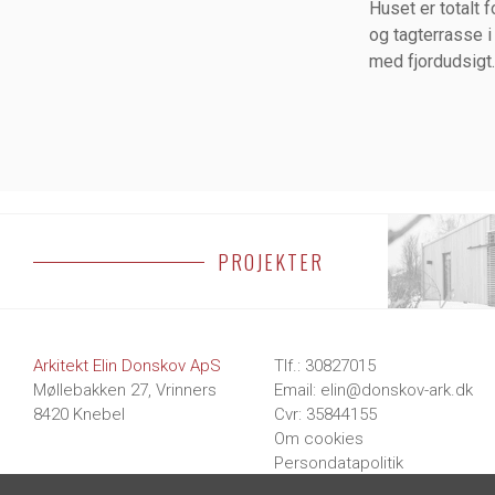
Huset er totalt 
og tagterrasse i
med fjordudsigt.
PROJEKTER
BOLIGER
Arkitekt Elin Donskov ApS
Tlf.
:
30827015
Møllebakken 27, Vrinners
Email
:
elin@donskov-ark.dk
8420 Knebel
Cvr
: 35844155
Om cookies
Persondatapolitik