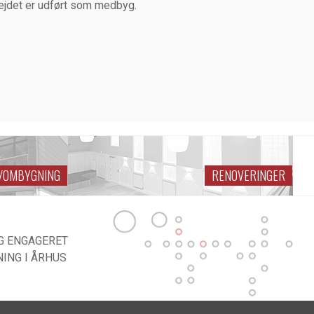
ejdet er udført som medbyg.
G/OMBYGNING
RENOVERINGER
G ENGAGERET
ING I ÅRHUS