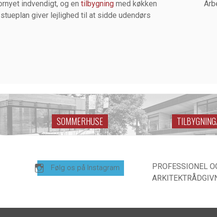
fornyet indvendigt, og en
tilbygning
med køkken
Arb
 stueplan giver lejlighed til at sidde udendørs
SOMMERHUSE
TILBYGNIN
PROFESSIONEL O
Følg os på Instagram
ARKITEKTRÅDGIVN