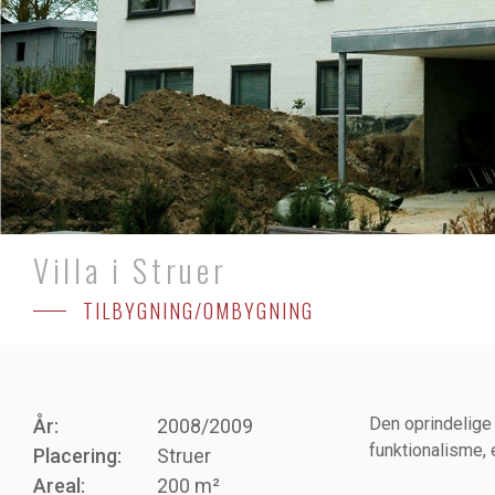
Villa i Struer
TILBYGNING/OMBYGNING
Den oprindelige
År:
2008/2009
funktionalisme, 
Placering:
Struer
Areal:
200 m²